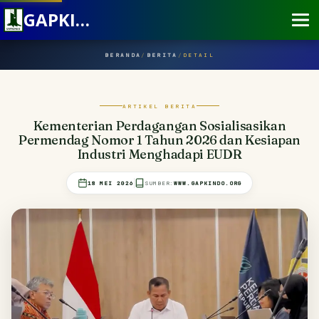
GAPKINDO
BERANDA
/
BERITA
/
DETAIL
ARTIKEL BERITA
Kementerian Perdagangan Sosialisasikan
Permendag Nomor 1 Tahun 2026 dan Kesiapan
Industri Menghadapi EUDR
18 MEI 2026
SUMBER:
WWW.GAPKINDO.ORG